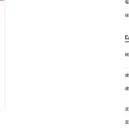
莓
保
C
HE
健
健
皮
蛋