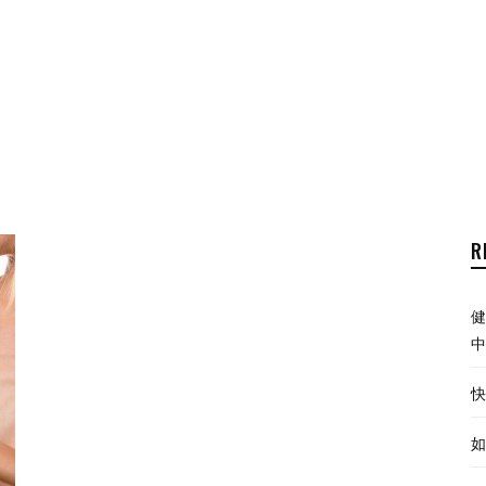
R
健
中
快
如