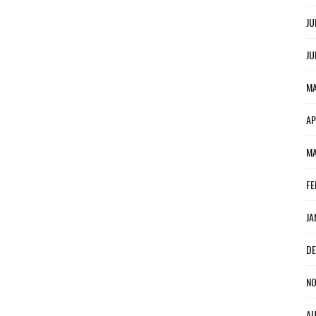
JU
JU
MA
AP
MA
FE
JA
DE
NO
AU