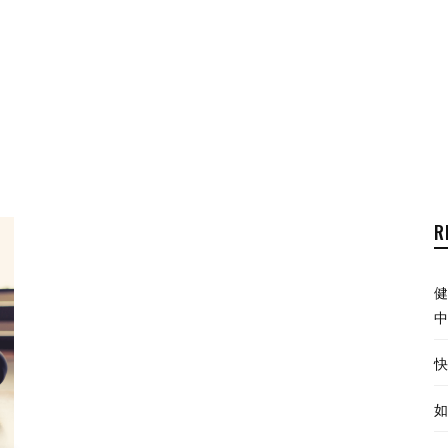
R
健
中
快
如