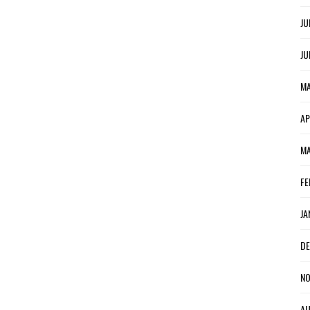
JU
JU
MA
AP
MA
FE
JA
DE
NO
AU