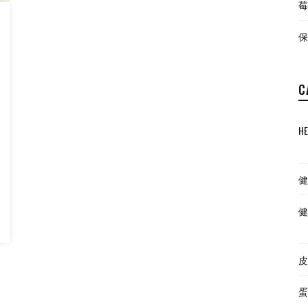
莓
保
C
HE
健
健
皮
蛋