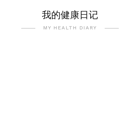
Skip
我的健康日记
to
content
MY HEALTH DIARY