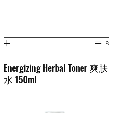
Energizing Herbal Toner 爽肤
水 150ml