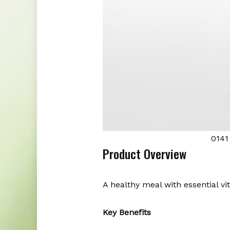
0141
Product Overview
A healthy meal with essential vi
Key Benefits