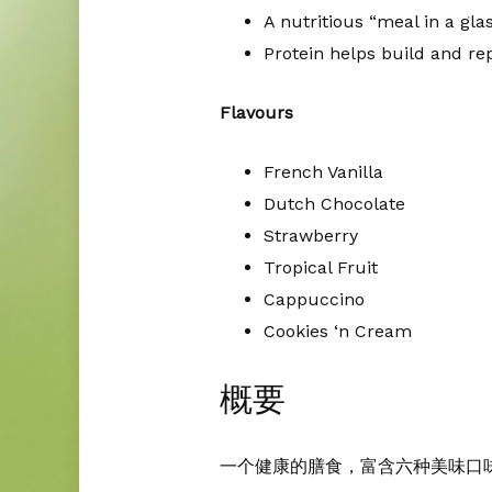
A nutritious “meal in a glas
Protein helps build and rep
Flavours
French Vanilla
Dutch Chocolate
Strawberry
Tropical Fruit
Cappuccino
Cookies ‘n Cream
概要
一个健康的膳食，富含六种美味口